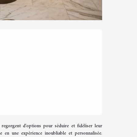
regorgent d'options pour séduire et fidéliser leur
te en une expérience inoubliable et personnalisée.