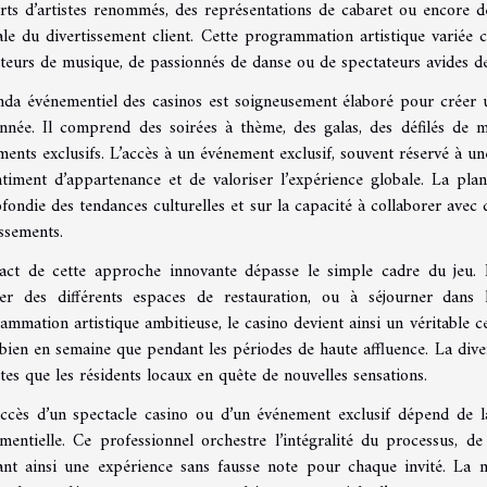
rts d’artistes renommés, des représentations de cabaret ou encore
ale du divertissement client. Cette programmation artistique variée con
teurs de musique, de passionnés de danse ou de spectateurs avides de
nda événementiel des casinos est soigneusement élaboré pour créer 
année. Il comprend des soirées à thème, des galas, des défilés de
ments exclusifs. L’accès à un événement exclusif, souvent réservé à une
ntiment d’appartenance et de valoriser l’expérience globale. La pla
fondie des tendances culturelles et sur la capacité à collaborer avec d
issements.
act de cette approche innovante dépasse le simple cadre du jeu. Le
ter des différents espaces de restauration, ou à séjourner dans
ammation artistique ambitieuse, le casino devient ainsi un véritable ce
 bien en semaine que pendant les périodes de haute affluence. La diver
stes que les résidents locaux en quête de nouvelles sensations.
ccès d’un spectacle casino ou d’un événement exclusif dépend de l
mentielle. Ce professionnel orchestre l’intégralité du processus, de 
ant ainsi une expérience sans fausse note pour chaque invité. La 