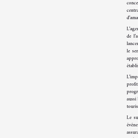
conce
centr
d’ama
L’age
de l’
lance
le se
appro
établ
L’imp
profi
progr
aussi
touri
Le su
événe
assur