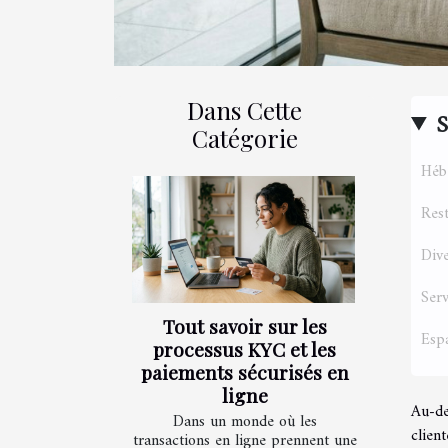
Dans Cette
Catégorie
Hébe
Res
Dive
Serv
Tout savoir sur les
Espa
processus KYC et les
paiements sécurisés en
ligne
Au-de
Dans un monde où les
clien
transactions en ligne prennent une