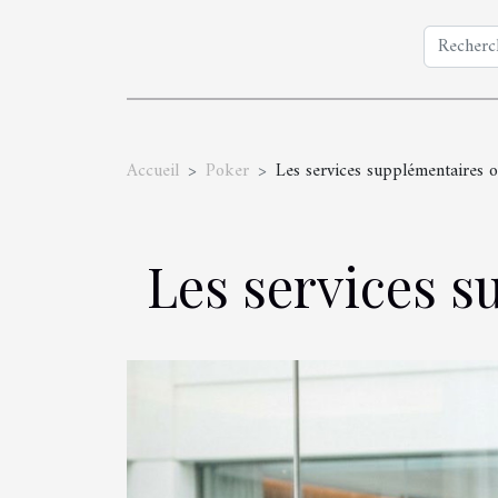
Accueil
Poker
Les services supplémentaires of
Les services s