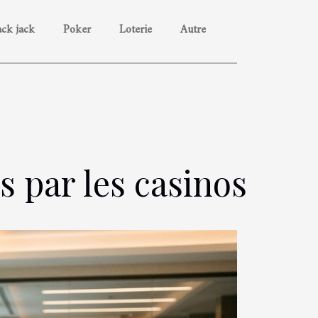
ack jack
Poker
Loterie
Autre
s par les casinos