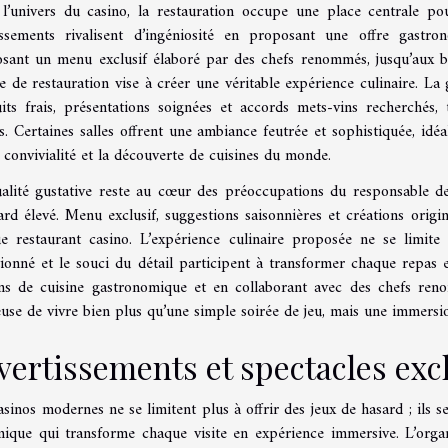
l’univers du casino, la restauration occupe une place centrale pour
issements rivalisent d’ingéniosité en proposant une offre gastro
sant un menu exclusif élaboré par des chefs renommés, jusqu’aux bu
e de restauration vise à créer une véritable expérience culinaire. La
its frais, présentations soignées et accords mets-vins recherchés,
is. Certaines salles offrent une ambiance feutrée et sophistiquée, idé
a convivialité et la découverte de cuisines du monde.
alité gustative reste au cœur des préoccupations du responsable de 
ard élevé. Menu exclusif, suggestions saisonnières et créations origin
e restaurant casino. L’expérience culinaire proposée ne se limite 
tionné et le souci du détail participent à transformer chaque repas 
ns de cuisine gastronomique et en collaborant avec des chefs renomm
euse de vivre bien plus qu’une simple soirée de jeu, mais une immersio
vertissements et spectacles exc
asinos modernes ne se limitent plus à offrir des jeux de hasard ; ils 
ique qui transforme chaque visite en expérience immersive. L’organi