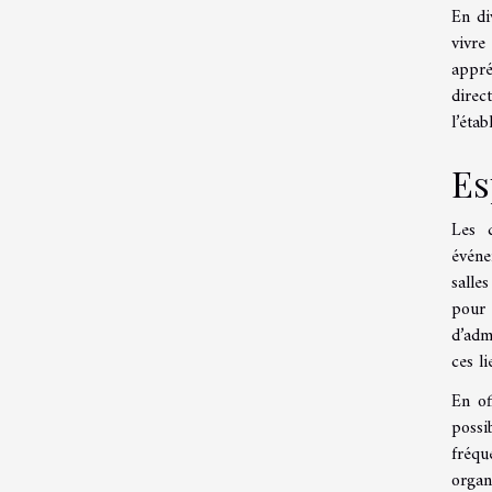
En di
vivre
appré
direc
l’éta
Es
Les c
événe
salle
pour 
d’adm
ces l
En of
possi
fréqu
organ