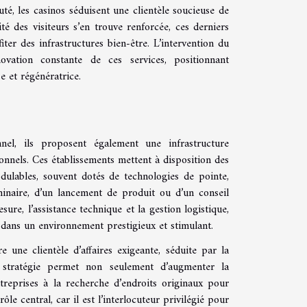
uté, les casinos séduisent une clientèle soucieuse de
ité des visiteurs s’en trouve renforcée, ces derniers
ter des infrastructures bien-être. L’intervention du
ovation constante de ces services, positionnant
 et régénératrice.
nel, ils proposent également une infrastructure
nnels. Ces établissements mettent à disposition des
ulables, souvent dotés de technologies de pointe,
éminaire, d’un lancement de produit ou d’un conseil
ure, l’assistance technique et la gestion logistique,
 dans un environnement prestigieux et stimulant.
e une clientèle d’affaires exigeante, séduite par la
e stratégie permet non seulement d’augmenter la
ntreprises à la recherche d’endroits originaux pour
le central, car il est l’interlocuteur privilégié pour