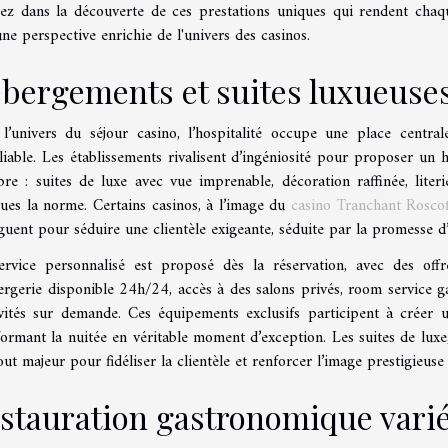
ez dans la découverte de ces prestations uniques qui rendent chaque
une perspective enrichie de l'univers des casinos.
bergements et suites luxueuse
l’univers du séjour casino, l’hospitalité occupe une place central
liable. Les établissements rivalisent d’ingéniosité pour proposer un 
re : suites de luxe avec vue imprenable, décoration raffinée, lite
ues la norme. Certains casinos, à l’image du
casino Tranchant Roscof
guent pour séduire une clientèle exigeante, séduite par la promesse d
rvice personnalisé est proposé dès la réservation, avec des offr
ergerie disponible 24h/24, accès à des salons privés, room service ga
ivités sur demande. Ces équipements exclusifs participent à créer 
formant la nuitée en véritable moment d’exception. Les suites de luxe, v
out majeur pour fidéliser la clientèle et renforcer l’image prestigieus
stauration gastronomique vari