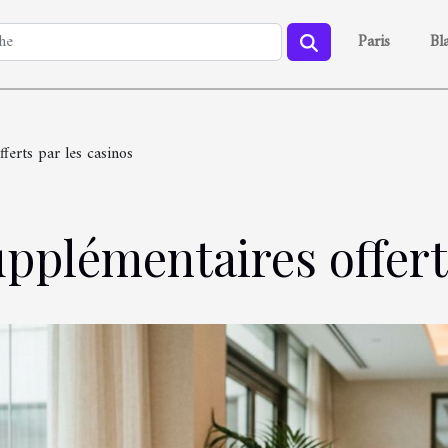
Paris
Bl
ferts par les casinos
upplémentaires offert