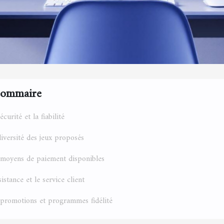
Sommaire
écurité et la fiabilité
iversité des jeux proposés
 moyens de paiement disponibles
sistance et le service client
 promotions et programmes fidélité