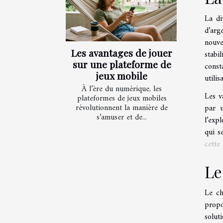
La di
d’arg
nouve
Les avantages de jouer
stabi
sur une plateforme de
const
jeux mobile
utili
À l’ère du numérique, les
Les v
plateformes de jeux mobiles
révolutionnent la manière de
par u
s’amuser et de...
l’exp
qui s
cette
Le
Le ch
propo
solut