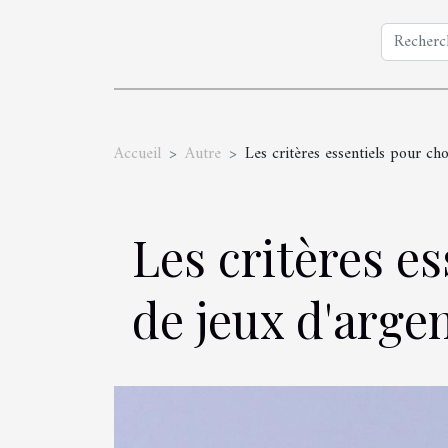
Accueil
Autre
Les critères essentiels pour ch
Les critères e
de jeux d'argen