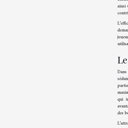
ainsi
contr
L’eff
deman
joueu
utili
Le
Dans 
sédui
parti
maxim
qui i
avant
des b
L’att