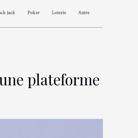
ack jack
Poker
Loterie
Autre
r une plateforme