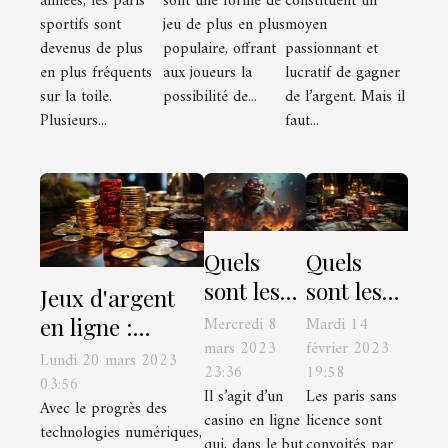
années, les paris
sont une forme de
constituent un
sportifs ?
jackpot de
techniques
sportifs sont
jeu de plus en plus
moyen
paris
pour faire
devenus de plus
populaire, offrant
passionnant et
sportifs ?
plus de
en plus fréquents
aux joueurs la
lucratif de gagner
gains ?
sur la toile.
possibilité de...
de l’argent. Mais il
Plusieurs...
faut...
Quels
Quels
sont les
sont les
Jeux d'argent
bonus du
avantages
en ligne :
Mercredi 8
Mardi 14
casino
d'opter
mars 2023
février 2023
Quelles sont les
Lundi 20 mars 2023
23:36
19:58
Crashino
pour les
astuces
03:56
Il s’agit d’un
Les paris sans
?
paris
Avec le progrès des
incontournables
casino en ligne
licence sont
technologies numériques,
sans
pour choisir un
qui, dans le but
convoités par