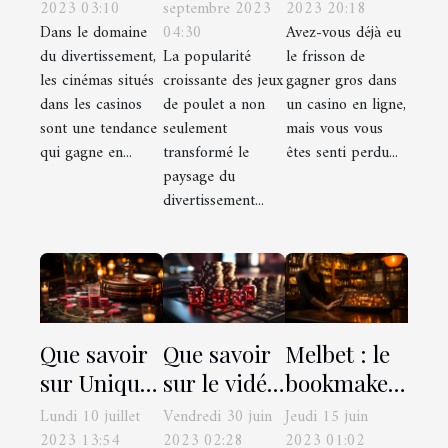
casinos
les gains de
économique
2023 03:10
2023 20:18
septembre 2023
Dans le domaine
Avez-vous déjà eu
04:30
contribuent
bonus sur
en 2023
du divertissement,
le frisson de
La popularité
à
un casino
les cinémas situés
gagner gros dans
croissante des jeux
l'économie
en ligne
dans les casinos
un casino en ligne,
de poulet a non
locale
sont une tendance
mais vous vous
seulement
qui gagne en...
êtes senti perdu...
transformé le
paysage du
divertissement...
Que savoir
Que savoir
Melbet : le
sur Unique
sur le vidéo
bookmaker
Casino ?
poker en
idéal pour
Lundi 10 juillet
Vendredi 30 juin
Jeudi 15 juin
ligne?
des paris
2023 13:54
2023 02:28
2023 01:02