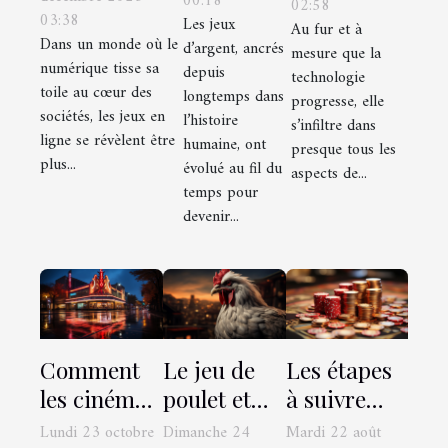
00:18
02:58
transformé
03:38
ligne sur les
Les jeux
Au fur et à
les jeux de
Dans un monde où le
d’argent, ancrés
petites
mesure que la
casino en
numérique tisse sa
depuis
technologie
communautés
toile au cœur des
ligne
longtemps dans
progresse, elle
sociétés, les jeux en
l’histoire
s’infiltre dans
ligne se révèlent être
humaine, ont
presque tous les
plus...
évolué au fil du
aspects de...
temps pour
devenir...
Comment
Les étapes
Le jeu de
les cinémas
à suivre
poulet et
dans les
pour retirer
son impact
Lundi 23 octobre
Mardi 22 août
Dimanche 24