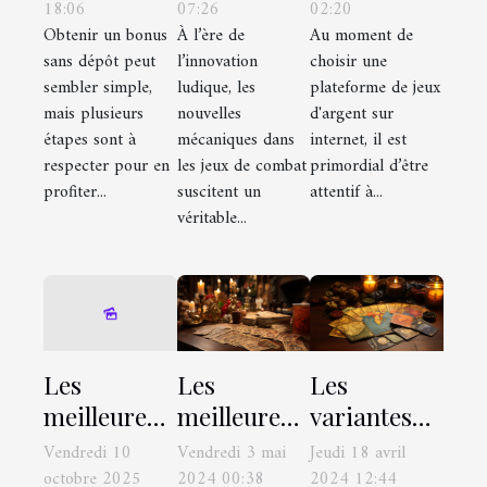
18:06
07:26
02:20
sans dépôt
dans les
plateforme
Obtenir un bonus
À l’ère de
Au moment de
avec succès
jeux de
de jeux
sans dépôt peut
l’innovation
choisir une
combat
d'argent
sembler simple,
ludique, les
plateforme de jeux
sur internet
mais plusieurs
nouvelles
d'argent sur
étapes sont à
mécaniques dans
internet, il est
respecter pour en
les jeux de combat
primordial d’être
profiter...
suscitent un
attentif à...
véritable...
Les
Les
Les
meilleures
meilleures
variantes
stratégies
stratégies
du rami
Vendredi 10
Vendredi 3 mai
Jeudi 18 avril
pour
pour
dans le
octobre 2025
2024 00:38
2024 12:44