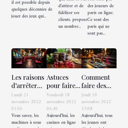
il est possible depuis
licence ?
d’attirer et de
des joueurs de
casino en ligne
quelques décennies de
fidéliser ses
paris en ligne.
fiable ?
jouer des jeux qui...
clients, propose
Ce sont des
un nombre...
paris qui ne
sont pas...
Les raisons
Astuces
Comment
d’arrêter
pour faire
faire des
les
le bon choix
paris pour
Lundi 21
Vendredi 18
Jeudi 10
machines à
d’un casino
gagner de
novembre 2022
novembre 2022
novembre 2022
01:06
05:40
23:08
sous en
en ligne
l’argent ?
Vous savez, les
Aujourd’hui, les
Aujourd’hui, tous
ligne
machines à sous
casinos en ligne
les jeunes ont