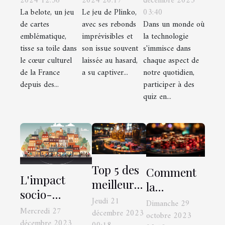
vos gains
participer à
de la belote
2024 20:17
décembre 2023
2024 12:36
Le jeu de Plinko,
03:40
La belote, un jeu
au Plinko
des quiz en
en France
avec ses rebonds
Dans un monde où
de cartes
ligne avec
imprévisibles et
la technologie
emblématique,
des amis
son issue souvent
s'immisce dans
tisse sa toile dans
laissée au hasard,
chaque aspect de
le cœur culturel
a su captiver...
notre quotidien,
de la France
participer à des
depuis des...
quiz en...
Top 5 des
Comment
L'impact
meilleurs
la
socio-
jeux
technologie
Jeudi 21
Dimanche 29
économique
Mercredi 27
d’argent
décembre 2023
a
octobre 2023
des jeux en
décembre 2023