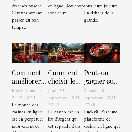
l'argent
diverses raisons.
en ligne. Beaucoup
tous leurs joueurs.
Certains aiment
sont ceux...
En dehors de la
passer du bon
grande...
temps...
Comment
Comment
Peut-on
améliorer
choisir le
gagner sur
votre
bon casino
le site
Mardi 4 janvier
Jeudi 23
Samedi 18
expérience
en ligne en
Lucky8 ?
2022 12:54
septembre 2021
septembre 2021
Le monde des
23:23
17:38
de joueur
Suisse ?
casinos en ligne
Le casino est un
Lucky8, c’est une
de casino
est en perpétuel
jeu d’argent qui
plateforme de
en ligne ?
mouvement et
est répandu dans
casino en ligne qui