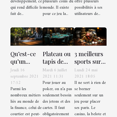
développement, ce
plusieurs coins du
offre plusieurs
qui rend difficile le
monde. Il existe
possibilités à ses
fait de...
pour ce jeu la...
utilisateurs de...
Qu’est-ce
Plateau ou
3 meilleurs
qu’un
tapis de
sports sur
broker
poker :
lesquels
Jeudi 16
Mardi 6 juillet
Lundi 24 mai
financier ?
comment
parier
septembre 2021
2021 11:31
2021 18:05
17:52
Pour jouer au
Il ne sert à rien de
les choisir ?
Parmi les
poker, on n’a pas
se borner
nombreux métiers
seulement besoin
seulement sur un
liés au monde de
des jetons et des
jeu pour placer
la finance, celui de
cartes. Il faut
ses paris. Le
courtier est peut-
obligatoirement
casino, la belote et