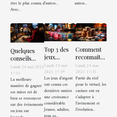
être le plus connu.
d’autres...
autres...
Avec...
Top 3 des
Comment
Quelques
jeux
reconnaître
conseils
d’argent les
les
pour gagner
Lundi 24 mai
Lundi 24 mai
Lundi 24 mai 2021
plus
meilleurs
2021 17:39
2021 17:35
efficacement
17:51
Les jeux d’argent
Partir du réel
connus
casinos
La meilleure
aux paris
ont connu ces
pour le virtuel, les
manière de gagner
français en
sportifs
dernières années
casinos ont su
ses mises est de
ligne ?
une croissance
s’adapter à
bien se ressourcer
considérable.
l’avènement et
sur des événements
Jeunes, adultes,
l’évolution...
ou jeux sur
tous se...