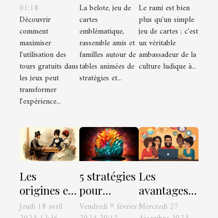
01:18
La belote, jeu de
Le rami est bien
utiliser les
gagner à la
monde :
Découvrir
cartes
plus qu'un simple
tours
belote
découvrez
comment
emblématique,
jeu de cartes ; c'est
gratuits en
révélées
comment
maximiser
rassemble amis et
un véritable
jeu
les règles
l'utilisation des
familles autour de
ambassadeur de la
changent
tours gratuits dans
tables animées de
culture ludique à...
les jeux peut
stratégies et...
d'un pays à
transformer
l'autre
l'expérience...
5 stratégies
Les
Les
pour
avantages
origines et
maximiser
cognitifs de
l'évolution
Vendredi 9 février
Mercredi 27
Jeudi 18 avril