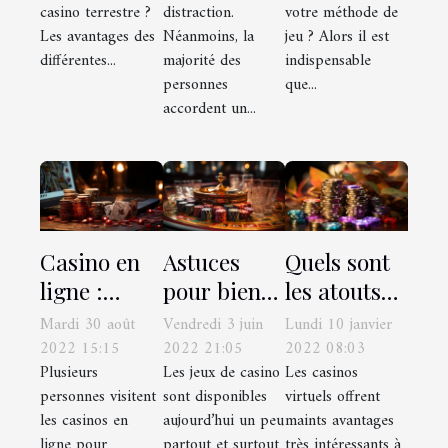
casino terrestre ?
distraction.
votre méthode de
Les avantages des
Néanmoins, la
jeu ? Alors il est
différentes...
majorité des
indispensable
personnes
que...
accordent un...
Casino en
Astuces
Quels sont
ligne :
pour bien
les atouts
quelques
gagner au
des
Mardi 30 août
Vendredi 3 juin
Lundi 10 janvier
étapes pour
casino
plateformes
2022 15:15
2022 21:05
2022 08:03
Plusieurs
Les jeux de casino
Les casinos
booster les
de jeux de
personnes visitent
sont disponibles
virtuels offrent
chances de
casino ?
les casinos en
aujourd’hui un peu
maints avantages
gagner de
ligne pour
partout et surtout
très intéressants à