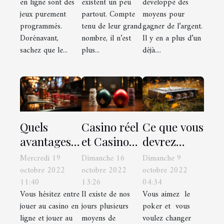
en ligne sont des
existent un peu
développé des
jeux purement
partout. Compte
moyens pour
programmés.
tenu de leur grand
gagner de l’argent.
Dorénavant,
nombre, il n’est
Il y en a plus d’un
sachez que le...
plus...
déjà....
Quels
Casino réel
Ce que vous
avantages
et Casino
devrez
de jouer au
en ligne :
retenir sur
Mercredi 19
Dimanche 16
Dimanche 9
casino en
quelle est la
le
octobre 2022
octobre 2022
octobre 2022
11:40
13:26
04:34
ligne ou un
meilleure
slowplayer
Vous hésitez entre
Il existe de nos
Vous aimez le
casino
option ?
jouer au casino en
jours plusieurs
poker et vous
terrestre ?
ligne et jouer au
moyens de
voulez changer