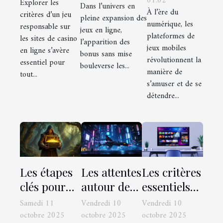
01:02
plateforme
Explorer les
sur les sites
Dans l’univers en
l'industrie
À l’ère du
critères d’un jeu
de jeux
pleine expansion des
de casino ?
des jeux en
numérique, les
responsable sur
jeux en ligne,
mobile
plateformes de
ligne ?
les sites de casino
l’apparition des
jeux mobiles
en ligne s’avère
bonus sans mise
révolutionnent la
essentiel pour
bouleverse les...
manière de
tout...
s’amuser et de se
détendre...
Les étapes
Les attentes
Les critères
clés pour
autour des
essentiels
réclamer
nouvelles
pour
Samedi 11
Vendredi 10
Vendredi 10
un bonus
mécaniques
choisir une
octobre 2025
octobre 2025
octobre 2025