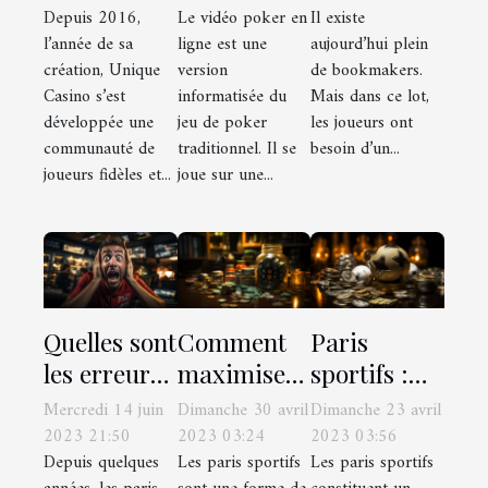
Depuis 2016,
Le vidéo poker en
Il existe
sportifs
l’année de sa
ligne est une
aujourd’hui plein
création, Unique
version
de bookmakers.
Casino s’est
informatisée du
Mais dans ce lot,
développée une
jeu de poker
les joueurs ont
communauté de
traditionnel. Il se
besoin d’un...
joueurs fidèles et...
joue sur une...
Quelles sont
Comment
Paris
les erreurs
maximiser
sportifs :
à éviter
ses chances
quelles sont
Mercredi 14 juin
Dimanche 30 avril
Dimanche 23 avril
dans les
de réussites
les
2023 21:50
2023 03:24
2023 03:56
Depuis quelques
Les paris sportifs
Les paris sportifs
Paris
sur un
meilleures