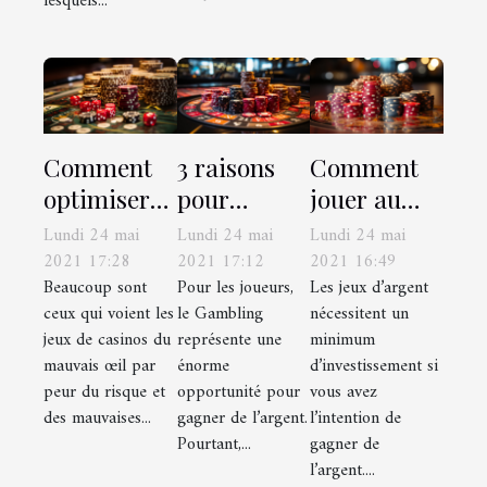
lesquels...
Comment
3 raisons
Comment
optimiser
pour
jouer au
vos gains
arrêter de
poker de
Lundi 24 mai
Lundi 24 mai
Lundi 24 mai
tout en
jouer au
casino en
2021 17:28
2021 17:12
2021 16:49
Beaucoup sont
Pour les joueurs,
Les jeux d’argent
limitant vos
Gambling
ligne sans
ceux qui voient les
le Gambling
nécessitent un
pertes aux
rien
jeux de casinos du
représente une
minimum
Gambling ?
investir ?
mauvais œil par
énorme
d’investissement si
peur du risque et
opportunité pour
vous avez
des mauvaises...
gagner de l’argent.
l’intention de
Pourtant,...
gagner de
l’argent....