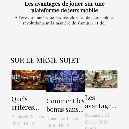
Les avantages de jouer sur une
plateforme de jeux mobile
À l’ère du numérique, les plateformes de jeux mobiles
révolutionnent la manière de s’amuser et de...
SUR LE MÊME SUJET
Les
Quels
Comment les
avantages
critères
bonus sans
de jouer
pour un jeu
Dimanche 22
Vendredi 20 mars
mise
Dimanche 1 mars
sur une
février 2026
responsable
2026 16:08
transforment
2026 18:24