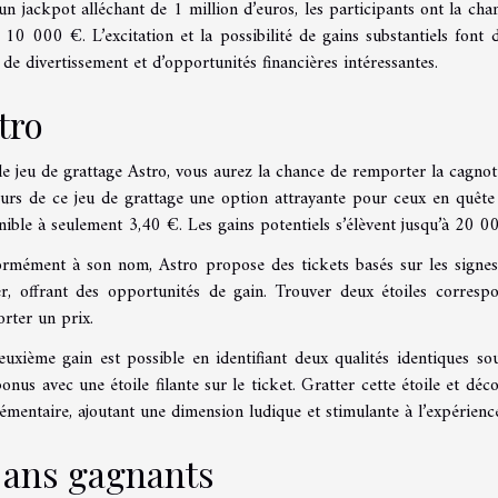
un jackpot alléchant de 1 million d’euros, les participants ont la chan
 10 000 €. L’excitation et la possibilité de gains substantiels font
 de divertissement et d’opportunités financières intéressantes.
tro
le jeu de grattage Astro, vous aurez la chance de remporter la cagnott
leurs de ce jeu de grattage une option attrayante pour ceux en quête 
nible à seulement 3,40 €. Les gains potentiels s’élèvent jusqu’à 20 000
rmément à son nom, Astro propose des tickets basés sur les signes 
er, offrant des opportunités de gain. Trouver deux étoiles corre
rter un prix.
uxième gain est possible en identifiant deux qualités identiques sou
bonus avec une étoile filante sur le ticket. Gratter cette étoile et d
émentaire, ajoutant une dimension ludique et stimulante à l’expérienc
 ans gagnants