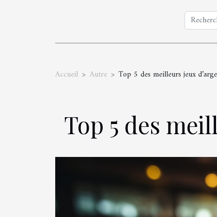
Accueil
Autre
Top 5 des meilleurs jeux d’arge
Top 5 des meil