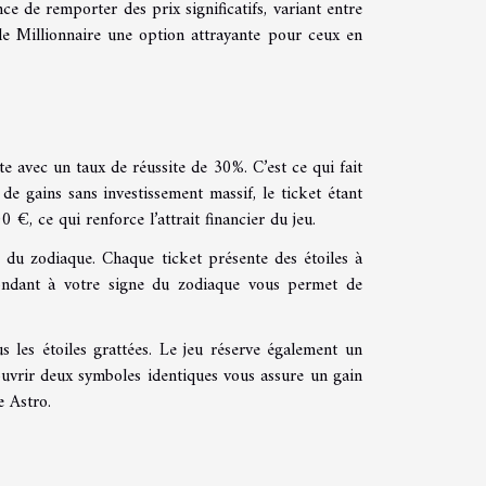
ce de remporter des prix significatifs, variant entre
 de Millionnaire une option attrayante pour ceux en
e avec un taux de réussite de 30%. C’est ce qui fait
de gains sans investissement massif, le ticket étant
 €, ce qui renforce l’attrait financier du jeu.
du zodiaque. Chaque ticket présente des étoiles à
spondant à votre signe du zodiaque vous permet de
s les étoiles grattées. Le jeu réserve également un
écouvrir deux symboles identiques vous assure un gain
e Astro.