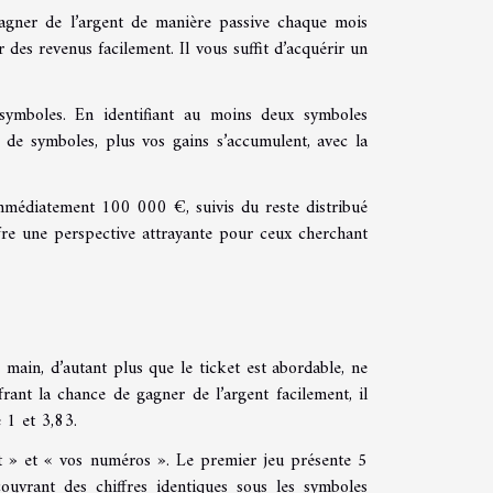
agner de l’argent de manière passive chaque mois
des revenus facilement. Il vous suffit d’acquérir un
symboles. En identifiant au moins deux symboles
 de symboles, plus vos gains s’accumulent, avec la
immédiatement 100 000 €, suivis du reste distribué
re une perspective attrayante pour ceux cherchant
main, d’autant plus que le ticket est abordable, ne
rant la chance de gagner de l’argent facilement, il
e 1 et 3,83.
t » et « vos numéros ». Le premier jeu présente 5
ouvrant des chiffres identiques sous les symboles