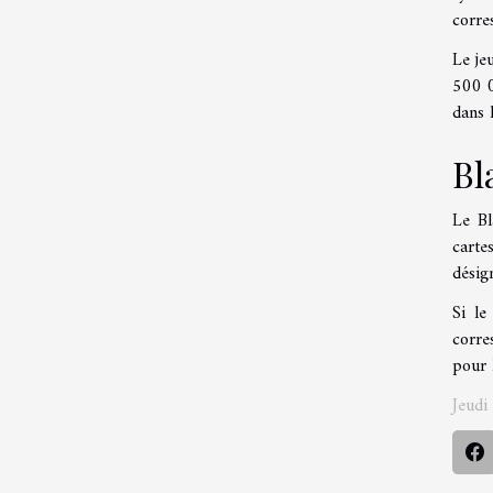
corre
Le je
500 0
dans l
Bl
Le Bl
carte
désig
Si le
corre
pour 
Jeudi