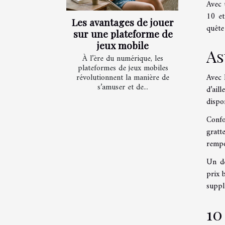
Avec 
10 et
Les avantages de jouer
quête
sur une plateforme de
jeux mobile
As
À l’ère du numérique, les
plateformes de jeux mobiles
révolutionnent la manière de
Avec 
s’amuser et de...
d’ail
dispo
Confo
gratt
rempo
Un de
prix 
suppl
10