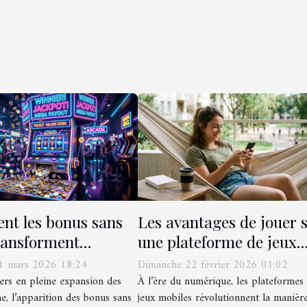
t les bonus sans
Les avantages de jouer 
ransforment
une plateforme de jeux
trie des jeux en
mobile
1 mars 2026 18:24
Dimanche 22 février 2026 01:02
ers en pleine expansion des
À l’ère du numérique, les plateformes
ne, l’apparition des bonus sans
jeux mobiles révolutionnent la manièr